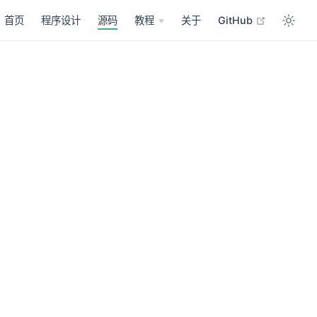
open in n
首页
程序设计
源码
教程
关于
GitHub