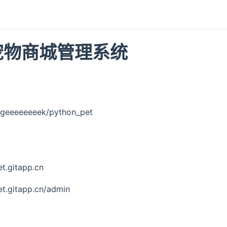
n宠物商城管理系统
m/geeeeeeeek/python_pet
.gitapp.cn
.gitapp.cn/admin