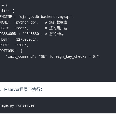
 = {

ult': {

ENGINE': 'django.db.backends.mysql',

'NAME': 'python_db',   # 您的数据库

'USER': 'root',        # 您的用户名

'PASSWORD': '4643830', # 您的密码

HOST': '127.0.0.1',

PORT': '3306',

OPTIONS': {

   "init_command": "SET foreign_key_checks = 0;",

服务。在server目录下执行：