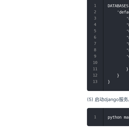
DATABASES
    'defa
        '
        
        
        
        '
        '
        '
         
        }

    }

(5) 启动django