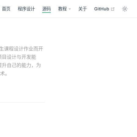
open in n
首页
程序设计
源码
教程
关于
GitHub
学生课程设计作业而开
项目设计与开发能
提升自己的能力，为
技术。