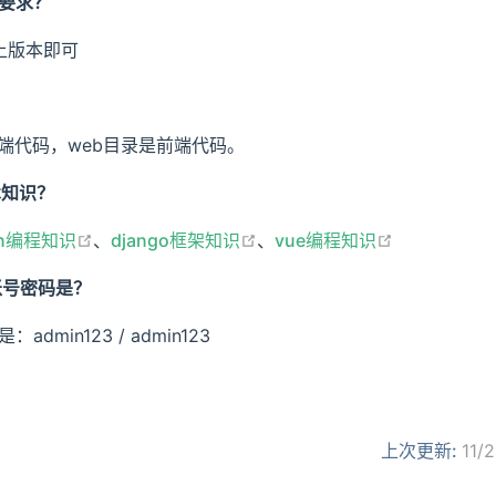
么要求？
以上版本即可
？
是后端代码，web目录是前端代码。
术知识？
open in new window
open in new window
open in ne
on编程知识
、
django框架知识
、
vue编程知识
账号密码是？
min123 / admin123
上次更新:
11/