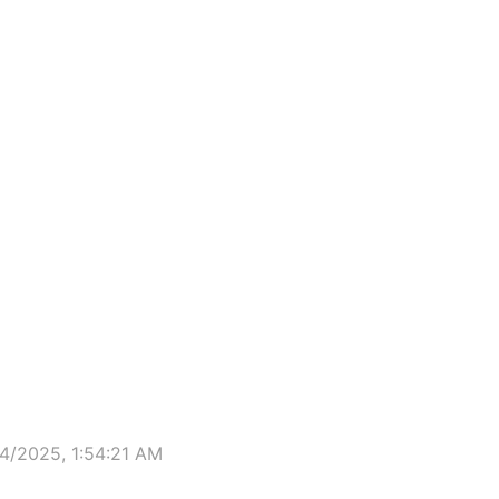
w window
24/2025, 1:54:21 AM