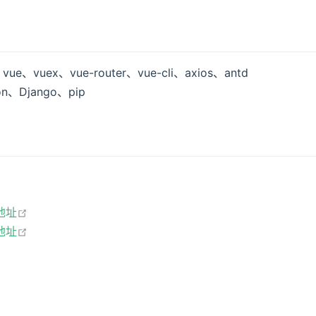
e、vuex、vue-router、vue-cli、axios、antd
n、Django、pip
open in new window
地址
open in new window
地址
open in new window