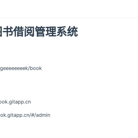
n图书借阅管理系统
m/geeeeeeeek/book
k.gitapp.cn
.gitapp.cn/#/admin