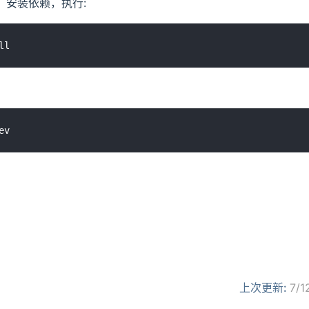
下，安装依赖，执行:
）
上次更新:
7/1