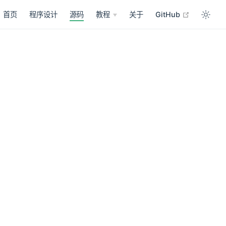
open in n
首页
程序设计
源码
教程
关于
GitHub