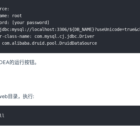
rce:

ame: root

ord: [your password]

jdbc:mysql://localhost:3306/${DB_NAME}?useUnicode=true&c
r-class-name: com.mysql.cj.jdbc.Driver

IDEA的运行按钮。
web目录，执行: