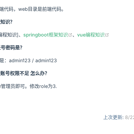
是后端代码，web目录是前端代码。
术知识？
open in new window
open in n
编程知识]、
springboot框架知识
、
vue编程知识
账号密码是？
min123 / admin123
示账号权限不足 怎么办？
管理员即可。修改role为3.
上次更新:
8/2