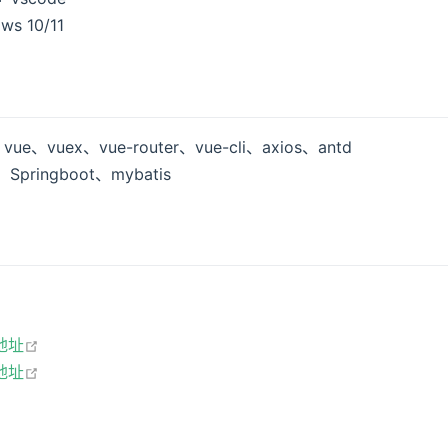
s 10/11
e、vuex、vue-router、vue-cli、axios、antd
pringboot、mybatis
open in new window
地址
open in new window
地址
open in new window