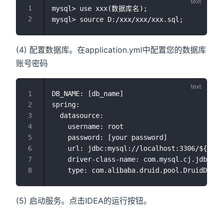
mysql> use xxx(数据库名);

(4) 配置数据库。在application.yml中配置您的数据库
账号密码
DB_NAME: [db_name]

spring:

  datasource:

    username: root

    password: [your password]

    url: jdbc:mysql://localhost:3306/${DB_N
    driver-class-name: com.mysql.cj.jdbc.Dr
(5) 启动服务。点击IDEA的运行按钮。