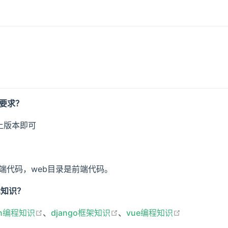
么要求？
以上版本即可
？
是后端代码，web目录是前端代码。
术知识？
open in new window
open in new window
open in ne
on编程知识
、
django框架知识
、
vue编程知识