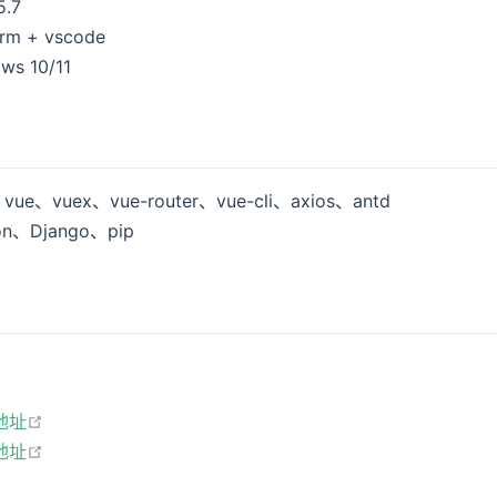
.7
m + vscode
s 10/11
e、vuex、vue-router、vue-cli、axios、antd
n、Django、pip
open in new window
地址
open in new window
地址
open in new window