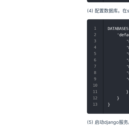
(4) 配置数据库。在s
DATABASES
    'defa
        '
        
        
        
        '
        '
        '
         
        }

    }

(5) 启动django