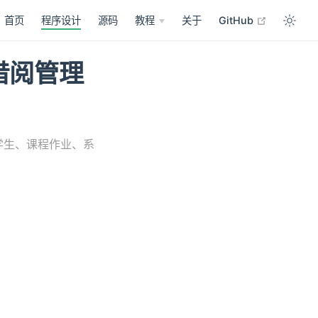
open in n
首页
程序设计
源码
教程
关于
GitHub
书借阅管理
大学生、课程作业、系